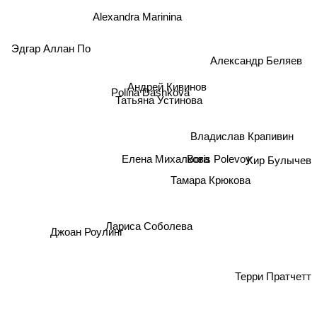
Alexandra Marinina
Эдгар Аллан По
Александр Беляев
Андрей Кивинов
Polina Dashkova
Татьяна Устинова
Владислав Крапивин
Елена Михалкова
Boris Polevoy
Кир Булычев
Тамара Крюкова
Джоан Роулинг
Лариса Соболева
Терри Пратчетт