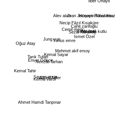
Ilber Ortayli
Hüseyin Nihal Atsız
Jean Jacques Rousseau
Alev alatlı
Necip Fâzıl Kısaküre
Cahit zarifoğlu
Cemil meriç
Mustafa kutlu
İsmet özel
Sezai Karakoç
Ismet Özel
Jung yun
Yunus emre
Oğuz Atay
Mehmet akif ersoy
Kemal Sayar
Tarık Tufan
Enver Gökçe
Nevzat Tarhan
Kemal Tahir
Saygın ersin
Alfred Adler
Kemal varol
Ahmet Hamdi Tanpınar