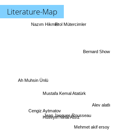
Literature-Map
Nazım Hikmet
Erol Mütercimler
Bernard Show
Ah Muhsin Ünlü
Mustafa Kemal Atatürk
Alev alatlı
Cengiz Aytmatov
Jean Jacques Rousseau
Hüseyin Nihal Atsız
Mehmet akif ersoy