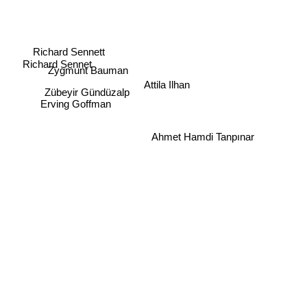
Richard Sennett
Richard Sennet
Zygmunt Bauman
Zübeyir Gündüzalp
Attila Ilhan
Erving Goffman
Ahmet Hamdi Tanpınar