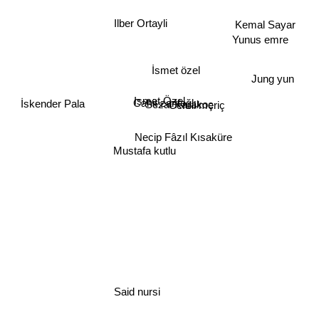
Ilber Ortayli
Kemal Sayar
Yunus emre
İsmet özel
Jung yun
Ismet Özel
Cahit zarifoğlu
Sezai Karakoç
İskender Pala
Cemil meriç
Necip Fâzıl Kısaküre
Mustafa kutlu
Said nursi