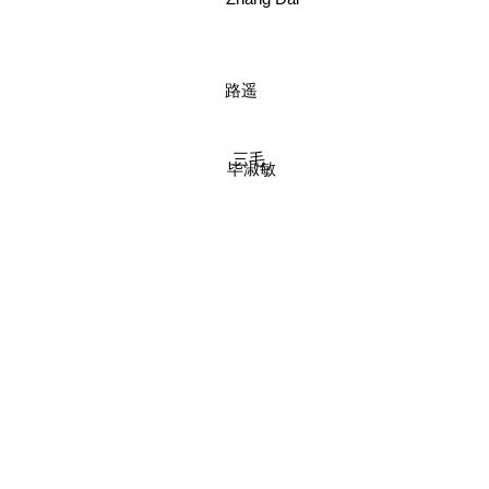
Zhang Dai
路遥
三毛
毕淑敏