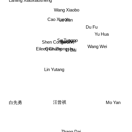
Wang Xiaobo
Cao Xueqin
Lu Xun
Du Fu
Yu Hua
Su Tungpo
Bai Juyi
Su Shi
Shen Congwen
Wang Wei
Qian Zhongshu
Li Bai
Eileen Chang
Lin Yutang
Mo Yan
汪曾祺
白先勇