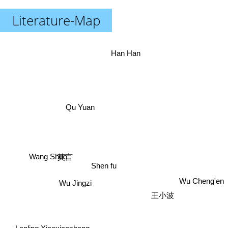
Literature-Map
Han Han
Qu Yuan
Wang Shuo
莫言
Shen fu
Wu Cheng'en
Wu Jingzi
王小波
Lanling Xiaoxiaosheng