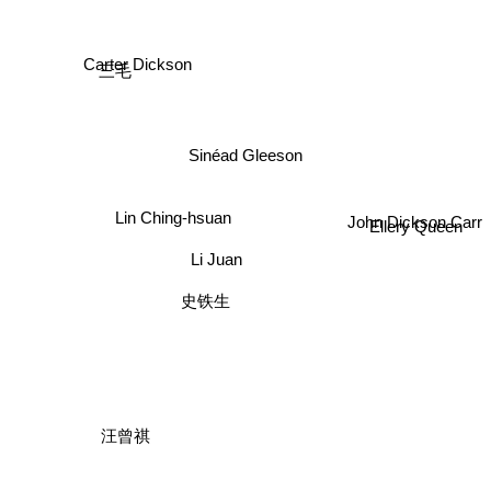
Carter Dickson
三毛
Sinéad Gleeson
John Dickson Carr
Ellery Queen
Lin Ching-hsuan
Li Juan
史铁生
汪曾祺