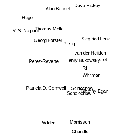
Dave Hickey
Alan Bennet
Hugo
Thomas Melle
Siegfried Lenz
V. S. Naipaul
Georg Forster
Pirsig
van der Heijden
Eliot
Perez-Reverte
Henry Bukowsky
Ri
Whitman
Patricia D. Cornwell
Schlochow
Timothy Egan
Scholochow
Morrisson
Wilder
Chandler