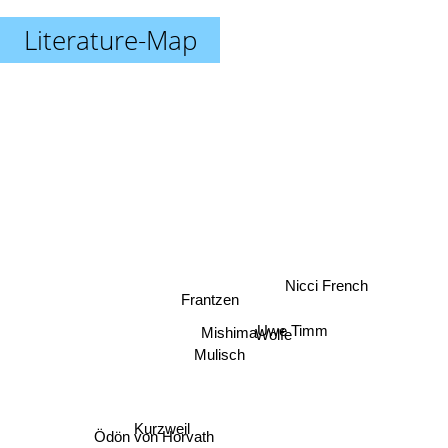
Literature-Map
Nicci French
Frantzen
Uwe Timm
Mishima
Wolfe
Mulisch
Ödön von Horvath
Kurzweil