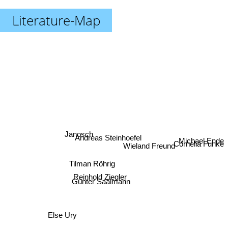
Literature-Map
Janosch
Wieland Freund
Andreas Steinhoefel
Cornelia Funke
Michael Ende
Tilman Röhrig
Reinhold Ziegler
Günter Saalmann
Else Ury