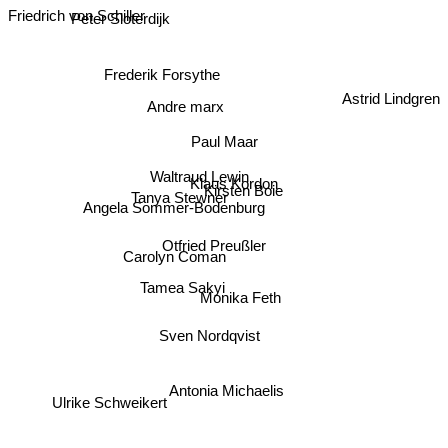
Friedrich von Schiller
Peter Sloterdijk
Frederik Forsythe
Astrid Lindgren
Andre marx
Paul Maar
Waltraud Lewin
Klaus Kordon
Kirsten Boie
Tanya Stewner
Angela Sommer-Bodenburg
Otfried Preußler
Carolyn Coman
Tamea Sakyi
Monika Feth
Sven Nordqvist
Antonia Michaelis
Ulrike Schweikert