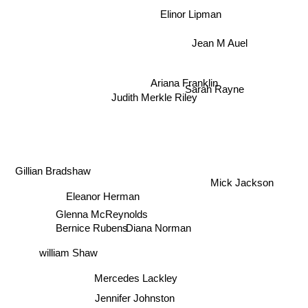
Elinor Lipman
Jean M Auel
Ariana Franklin
Sarah Rayne
Judith Merkle Riley
Gillian Bradshaw
Mick Jackson
Eleanor Herman
Glenna McReynolds
Bernice Rubens
Diana Norman
william Shaw
Mercedes Lackley
Jennifer Johnston