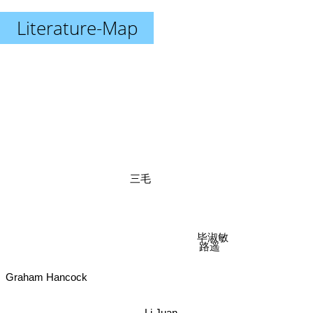
Literature-Map
三毛
毕淑敏
路遥
Graham Hancock
Li Juan