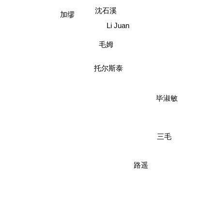
沈石溪
加缪
Li Juan
毛姆
托尔斯泰
毕淑敏
三毛
路遥