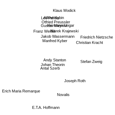
Klaus Modick
Leo Perutz
Alfred Kubin
Otfried Preussler
Hermann Ungar
Gustav Meyrink
Marek Krajewski
Franz Werfel
Friedrich Nietzsche
Jakob Wassermann
Manfred Kyber
Christian Kracht
Andy Stanton
Johan Theorin
Stefan Zweig
Antal Szerb
Joseph Roth
Erich Maria Remarque
Novalis
E.T.A. Hoffmann