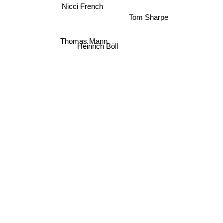
Nicci French
Tom Sharpe
Thomas Mann
Heinrich Böll