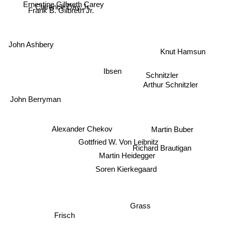
Ernestine Gilbreth Carey
Clarence Day Jr.
Frank B. Gilbreth Jr.
John Ashbery
Knut Hamsun
Ibsen
Schnitzler
Arthur Schnitzler
John Berryman
Alexander Chekov
Martin Buber
Gottfried W. Von Leibnitz
Richard Brautigan
Martin Heidegger
Soren Kierkegaard
Grass
Frisch