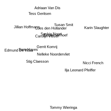
Adriaan Van Dis
Tess Geritsen
Susan Smit
Karin Slaughter
Jillian Hoffmann
Loes den Hollander
Saskia Noort
Esther verhoef
Carolijn Visser
Gerrit Komrij
Sam Hayes
Edmund De Waal
Nelleke Noordervliet
Stig Claesson
Nicci French
Ilja Leonard Pfeiffer
Tommy Wieringa