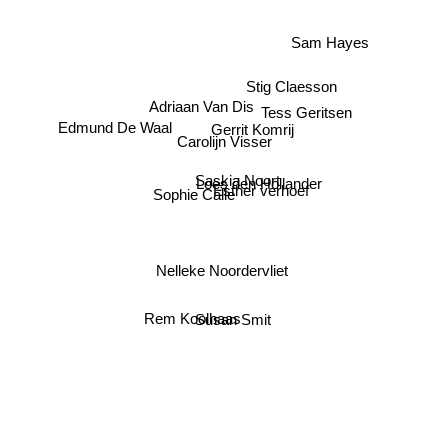
Sam Hayes
Stig Claesson
Adriaan Van Dis
Tess Geritsen
Edmund De Waal
Gerrit Komrij
Carolijn Visser
Saskia Noort
Loes den Hollander
Esther verhoef
Sophie Calle
Nelleke Noordervliet
Rem Koolhaas
Susan Smit