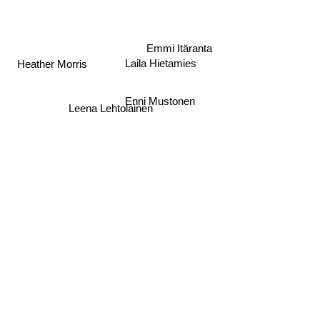
Emmi Itäranta
Laila Hietamies
Heather Morris
Enni Mustonen
Leena Lehtolainen