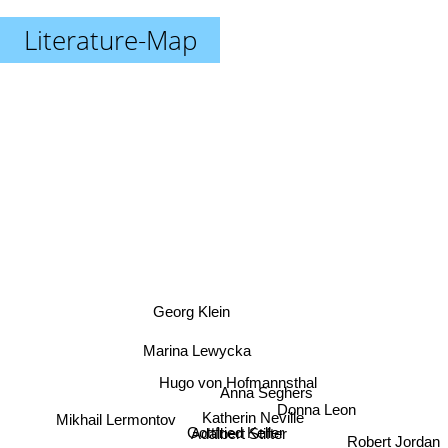
Literature-Map
Georg Klein
Marina Lewycka
Hugo von Hofmannsthal
Anna Seghers
Donna Leon
Katherin Neville
Adalbert Stifter
Gottfried Keller
Mikhail Lermontov