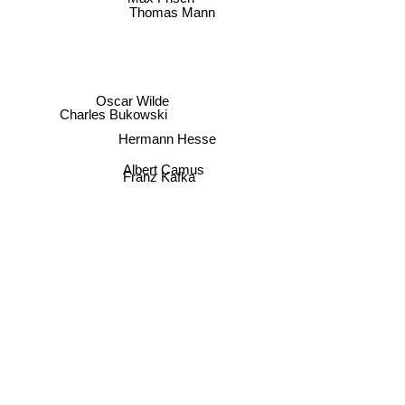
Thomas Mann
Oscar Wilde
Charles Bukowski
Hermann Hesse
Albert Camus
Franz Kafka