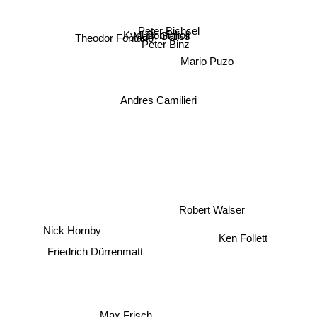
Theodor Fontane
Robert Jordan
Kyril Bonfiglioli
Mark Gatiss
Peter Bichsel
Peter Binz
Mario Puzo
Andres Camilieri
Robert Walser
Ken Follett
Nick Hornby
Friedrich Dürrenmatt
Max Frisch