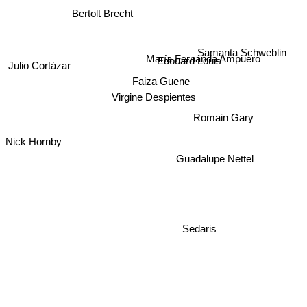
Bertolt Brecht
Samanta Schweblin
Edouard Louis
María Fernanda Ampuero
Julio Cortázar
Faiza Guene
Virgine Despientes
Romain Gary
Nick Hornby
Guadalupe Nettel
Sedaris