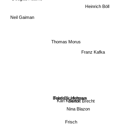
Heinrich Böll
Neil Gaiman
Thomas Morus
Franz Kafka
Bulat Okudshawa
Frederik Hetman
Karl Krauss
Bertolt Brecht
Nina Blazon
Frisch