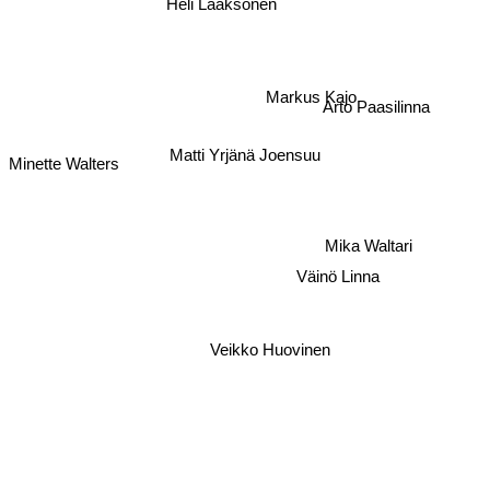
Heli Laaksonen
Arto Paasilinna
Markus Kajo
Minette Walters
Matti Yrjänä Joensuu
Mika Waltari
Väinö Linna
Veikko Huovinen