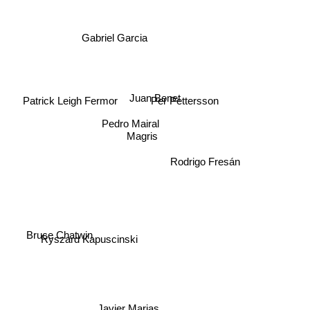
Gabriel Garcia
Juan Benet
Per Pettersson
Patrick Leigh Fermor
Pedro Mairal
Magris
Rodrigo Fresán
Ryszard Kapuscinski
Bruce Chatwin
Javier Marias