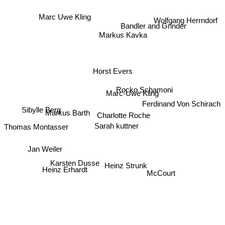
Marc Uwe Kling
Bandler and Grinder
Wolfgang Herrndorf
Markus Kavka
Horst Evers
Marc-Uwe Kling
Rocko Schamoni
Ferdinand Von Schirach
Sibylle Berg
Markus Barth
Charlotte Roche
Sarah kuttner
Thomas Montasser
Jan Weiler
Karsten Dusse
Heinz Strunk
Heinz Erhardt
McCourt