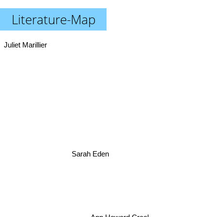
Literature-Map
Juliet Marillier
Sarah Eden
Ann Howard Creel