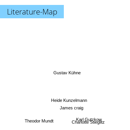
Literature-Map
Gustav Kühne
Heide Kunzelmann
James craig
Charlotte Stieglitz
Karl Gutzkow
Theodor Mundt