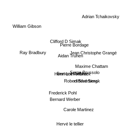
Adrian Tchaikovsky
William Gibson
Clifford D Simak
Pierre Bordage
Ray Bradbury
Jean Christophe Grangé
Aidan Truhen
Maxime Chattam
Serge Brussolo
Bernard Webber
Henri Loevenbruck
clifford Simak
Robert Silverberg
Frederick Pohl
Bernard Werber
Carole Martinez
Hervé le tellier