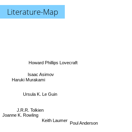
Literature-Map
Howard Phillips Lovecraft
Isaac Asimov
Haruki Murakami
Ursula K. Le Guin
J.R.R. Tolkien
Joanne K. Rowling
Keith Laumer
Poul Anderson