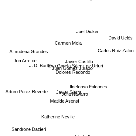
Joël Dicker
David Uclés
Carmen Mola
Carlos Ruiz Zafon
Almudena Grandes
Jon Arretxe
Javier Castillo
J. D. Barker
Eva García Sáenz de Urturi
Juan Gómez Jurado
Dolores Redondo
Ildefonso Falcones
Arturo Perez Reverte
Javier Sierra
Julia Navarro
Matilde Asensi
Katherine Neville
Sandrone Dazieri