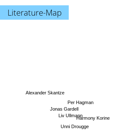
Literature-Map
Alexander Skantze
Per Hagman
Jonas Gardell
Liv Ullmann
Harmony Korine
Unni Drougge