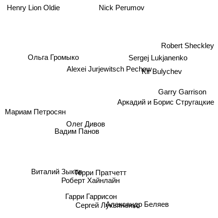
Nick Perumov
Henry Lion Oldie
Robert Sheckley
Sergej Lukjanenko
Ольга Громыко
Alexei Jurjewitsch Pechow
Kir Bulychev
Garry Garrison
Мариам Петросян
Аркадий и Борис Стругацкие
Олег Дивов
Вадим Панов
Терри Пратчетт
Виталий Зыков
Роберт Хайнлайн
Гарри Гаррисон
Сергей Лукьяненко
Александр Беляев