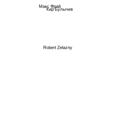
Макс Фрай
Кир Булычев
Robert Zelazny