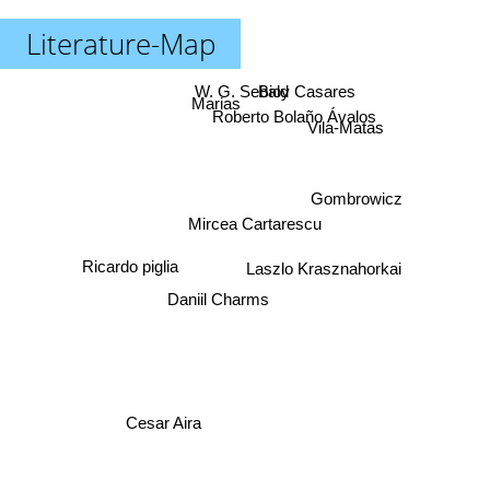
Literature-Map
Marias
W. G. Sebald
Bioy Casares
Vila-Matas
Roberto Bolaño Ávalos
Gombrowicz
Mircea Cartarescu
Ricardo piglia
Laszlo Krasznahorkai
Daniil Charms
Cesar Aira