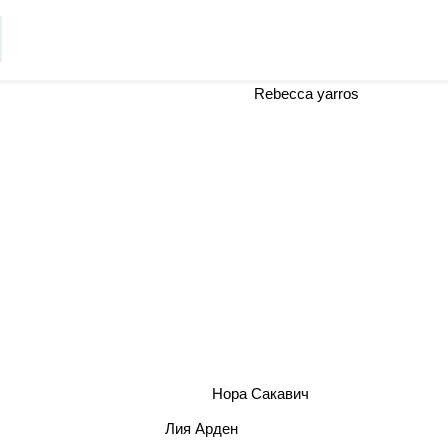
Rebecca yarros
Нора Сакавич
Лия Арден
Марина Весенняя