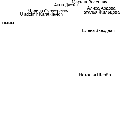
Анна Джейн
Алиса Ардова
Марина Суржевская
Наталья Жильцова
Uladzimir Karatkievich
Громыко
Елена Звездная
Наталья Щерба